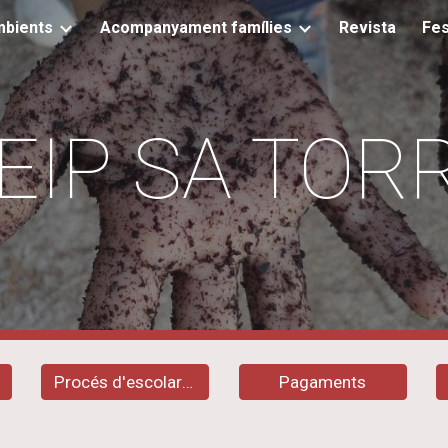
bients
Acompanyament famílies
Revista
Fes
ip to main content
Skip to navigat
EIP SA TOR
Procés d'escolarització
Pagaments