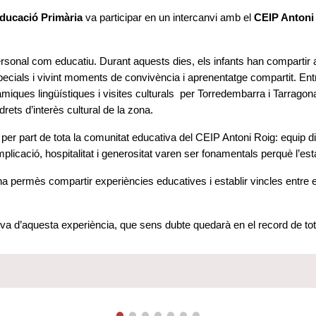
Educació Primària
va participar en un intercanvi amb el
CEIP Antoni
personal com educatiu. Durant aquests dies, els infants han compartir ac
specials i vivint moments de convivència i aprenentatge compartit. Entre
miques lingüístiques i visites culturals
per Torredembarra i Tarragon
drets d’interès cultural de la zona.
er part de tota la comunitat educativa del CEIP Antoni Roig: equip di
icació, hospitalitat i generositat varen ser fonamentals perquè l’esta
 ha permès compartir experiències educatives i establir vincles entre 
va d’aquesta experiència, que sens dubte quedarà en el record de tots