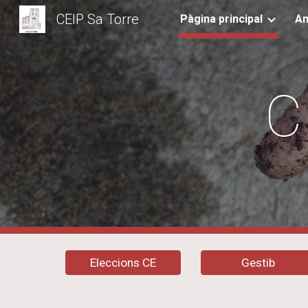
CEIP Sa Torre
Pàgina principal
Am
Sk
C
Eleccions CE
Gestib