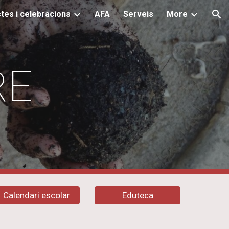
tes i celebracions
AFA
Serveis
More
ion
RE
Calendari escolar
Eduteca