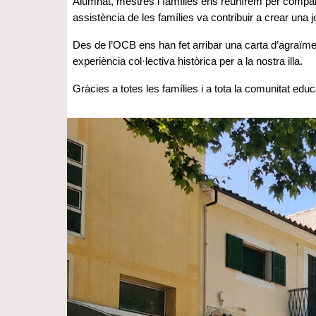
Alumnat, mestres i famílies ens reunírem per compart
assistència de les famílies va contribuir a crear una
Des de l’OCB ens han fet arribar una carta d’agraïme
experiència col·lectiva històrica per a la nostra illa.
Gràcies a totes les famílies i a tota la comunitat educ